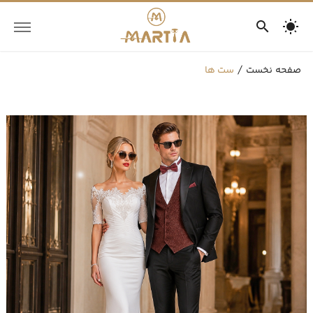
صفحه نخست
ست ها