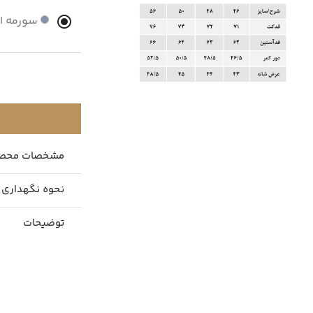
سورمه ا
مشخصات محص
نحوه نگهداری
توضیحات