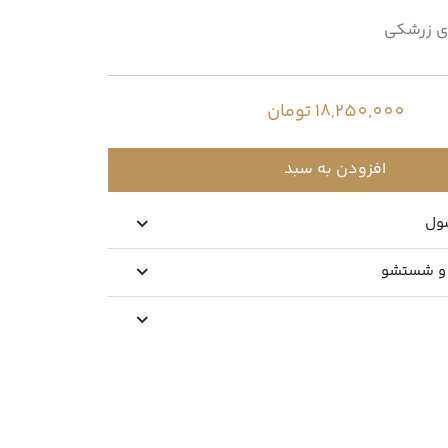
ی زرشکی
18,250,000 تومان
افزودن به سبد
ول
 و شستشو