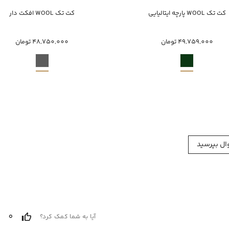
خرید سریع
خرید سریع
کت تک WOOL پارچه ایتالیایی
کت تک WOOL افکت دار
46
50
48
50
56
58
49,759,000 تومان
48,750,000 تومان
ل بپرسید
0
آیا به شما کمک کرد؟