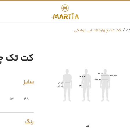
ه
کت تک چهارخانه ابی زرشکی
کت تک چه
سایز
56
48
رنگ