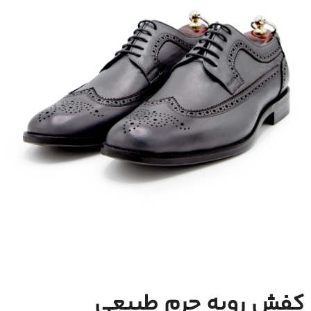
کفش رویه چرم طبیعی