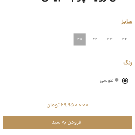
سایز
40
42
43
44
رنگ
طوسی
29,950,000 تومان
افزودن به سبد