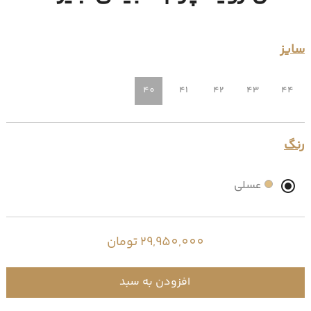
سایز
40
41
42
43
44
رنگ
عسلی
29,950,000 تومان
افزودن به سبد