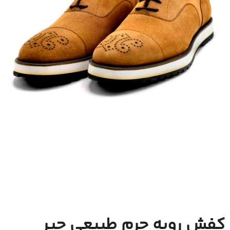
کفش رویه چرم طبیعی جیر