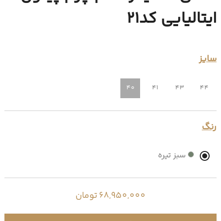
ایتالیایی کد21
سایز
40
41
43
44
رنگ
سبز تیره
68,950,000 تومان