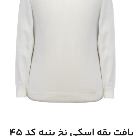
بافت یقه اسکی نخ پنبه کد 45