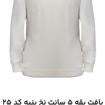
بافت یقه 5 سانت نخ پنبه کد 25