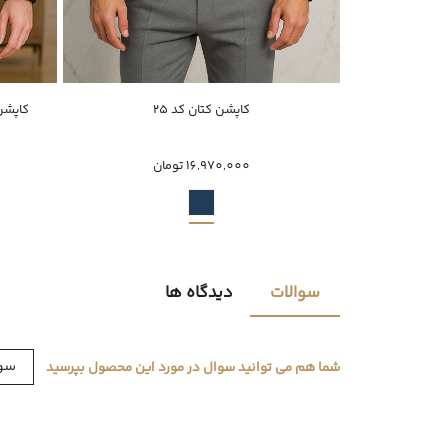
ناموجود
کاپشن کتان کد 25
کاپشن 
58
48
16,970,000 تومان
سوالات
دیدگاه ها
سوا
شما هم می توانید سوال در مورد این محصول بپرسید