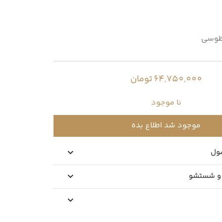
وسی
64,750,000 تومان
نا موجود
موجود شد اطلاع بده
ول
 و شستشو