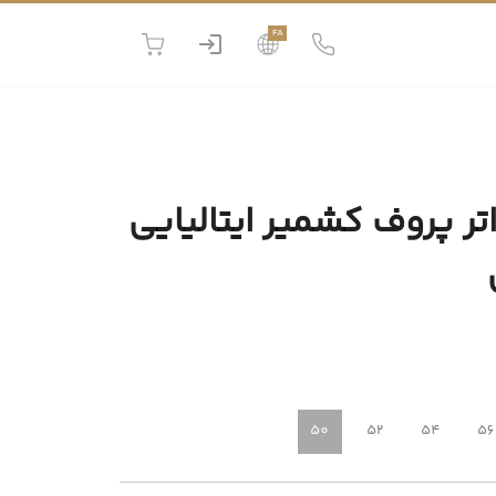
FA
ر پروف کشمیر ایتالیایی
50
52
54
56