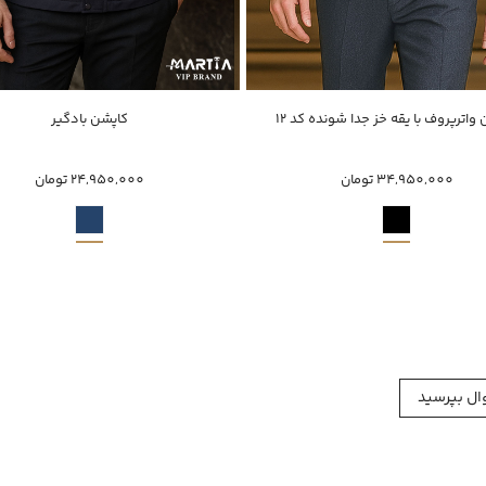
ناموجود
خرید سریع
واترپروف با یقه خز جدا شونده کد 12
کاپشن بادگیر
48
48
34,950,000 تومان
24,950,000 تومان
ل بپرسید