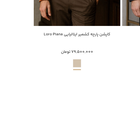
خرید سریع
کاپشن پارچه کشمیر ایتالیایی Loro Piana
کاپ
XXXL
XXL
XL
79,500,000 تومان
,000