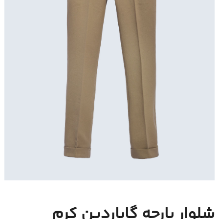
شلوار پارچه گاباردین کرم