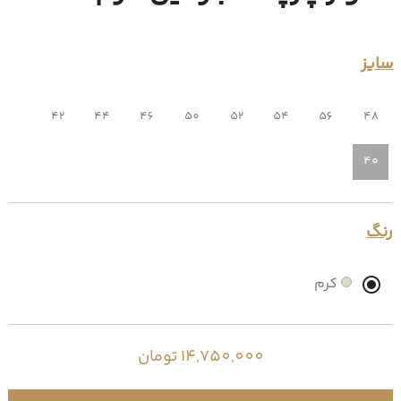
سایز
42
44
46
50
52
54
56
48
40
رنگ
کرم
14,750,000 تومان