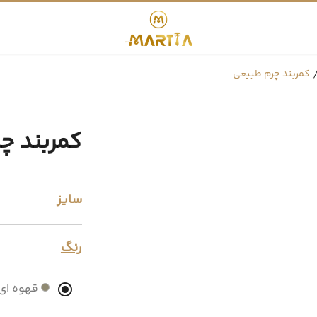
کمربند چرم طبیعی
کمربند چ
سایز
رنگ
قهوه ای