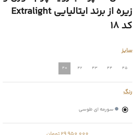
زیره از برند ایتالیایی Extralight
کد 18
سایز
40
42
43
44
45
رنگ
سورمه ای طوسی
29,950,000 تومان