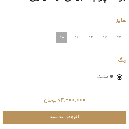
سایز
40
41
42
43
44
رنگ
مشکی
74,700,000 تومان
افزودن به سبد