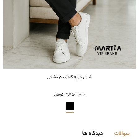
خرید سریع
شلوار پارچه گاباردین مشکی
40
42
44
46
50
52
54
48
14,750,000 تومان
سوالات
دیدگاه ها