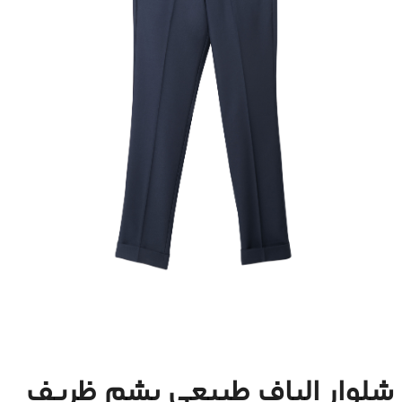
شلوار الیاف طبیعی پشم ظریف