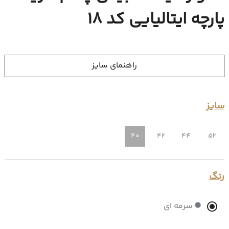
پارچه ایتالیایی کد 18
راهنمای سایز
سایز
40
42
44
52
رنگ
سرمه ای