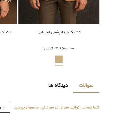
ناموجود
کت تک پارچه پشمی ایتالیایی
کت تک پ
8
46
50
52
54
56
58
48
34,950,000 تومان
سوالات
دیدگاه ها
سوا
شما هم می توانید سوال در مورد این محصول بپرسید