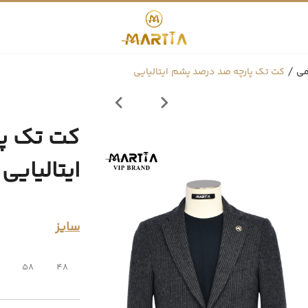
می
کت تک پارچه صد درصد پشم ایتالیایی
کت تک پا
ایتالیایی
سایز
58
48