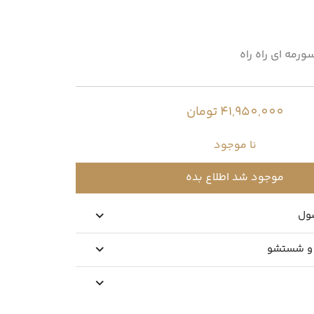
مه ای راه راه
41,950,000 تومان
نا موجود
موجود شد اطلاع بده
ول
 و شستشو