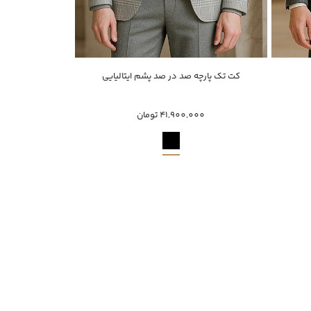
ناموجود
کت تک پارچه صد در صد پشم ایتالیایی
کت تک چهارخ
60
48
50
52
60
48
41,900,000 تومان
,000