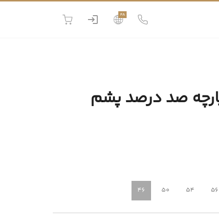
FA
رچه صد درصد پشم
46
50
54
56