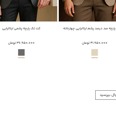
خرید سریع
خرید سریع
ارچه صد درصد پشم ایتالیایی چهارخانه
کت تک پارچه پشمی ایتالیایی
50
52
54
58
48
52
54
56
58
60
4
41,950,000 تومان
36,950,000 تومان
ل بپرسید