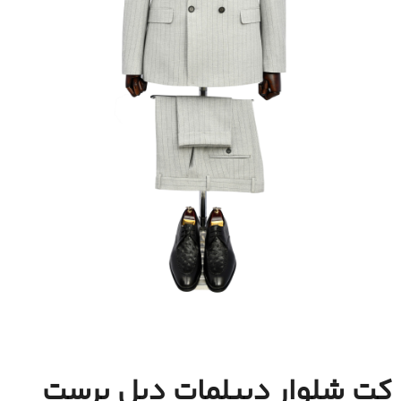
کت شلوار دیپلمات دبل برست