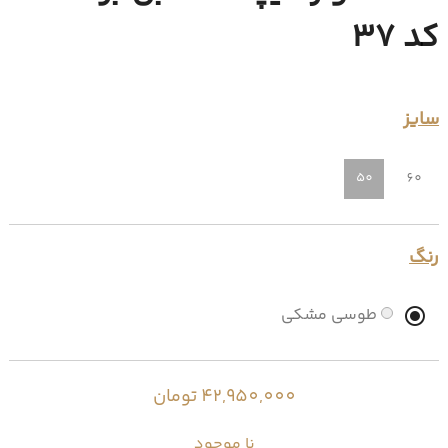
کد 37
سایز
50
60
رنگ
طوسی مشکی
42,950,000 تومان
نا موجود