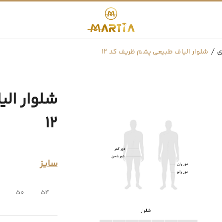
ی
شلوار الیاف طبیعی پشم ظریف کد 12
شلوار ال
12
سایز
50
54