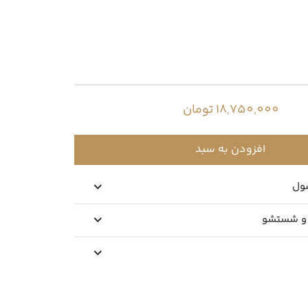
18,750,000 تومان
افزودن به سبد
ول
 و شستشو