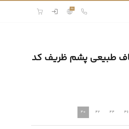
FA
یاف طبیعی پشم ظریف کد
40
42
44
46