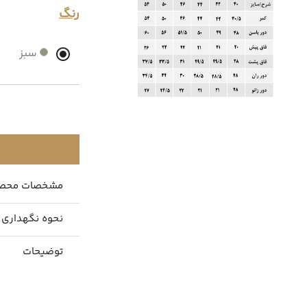
رنگ
سبز
مشخصات محص
نحوه نگهداری
توضیحات