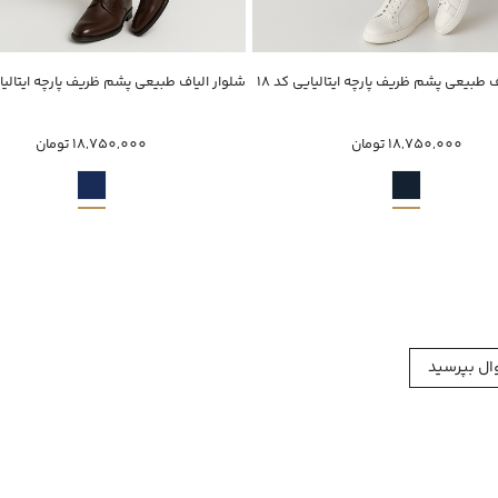
ناموجود
خرید سریع
ف طبیعی پشم ظریف پارچه ایتالیایی کد 18
40
42
44
46
50
40
42
44
52
18,750,000 تومان
18,750,000 تومان
ل بپرسید