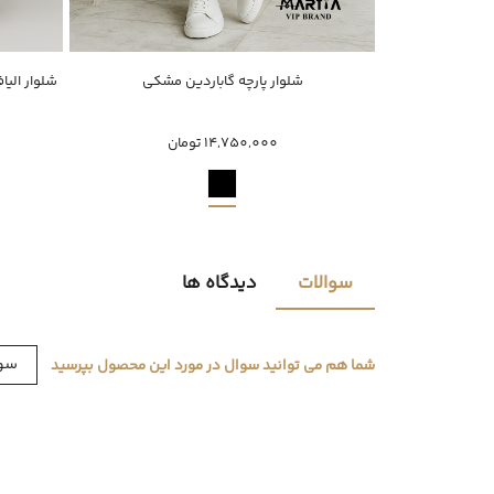
خرید سریع
شلوار الیا
شلوار پارچه گاباردین مشکی
40
42
44
46
50
52
54
48
14,750,000 تومان
سوالات
دیدگاه ها
سوا
شما هم می توانید سوال در مورد این محصول بپرسید