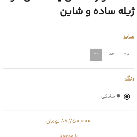
ژیله ساده و شاین
سایز
50
52
48
رنگ
مشکی
88,750,000 تومان
نا موجود