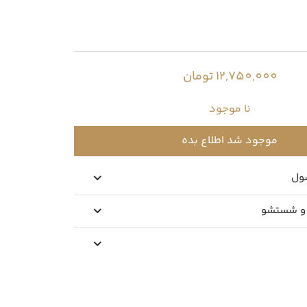
12,750,000 تومان
نا موجود
موجود شد اطلاع بده
ول
 و شستشو