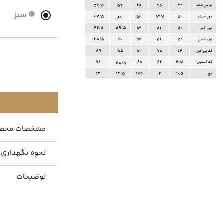
سبز
مشخصات محص
نحوه نگهداری
توضیحات