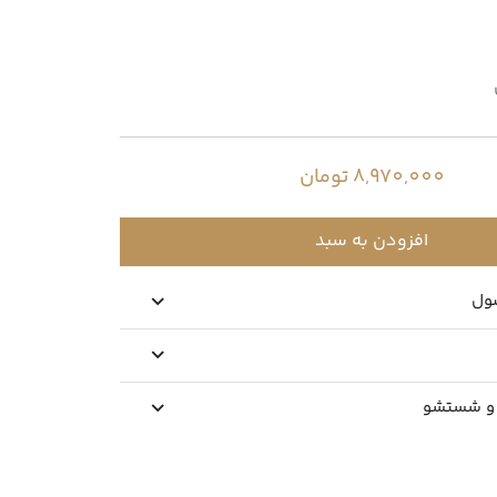
8,970,000 تومان
افزودن به سبد
ول
 و شستشو