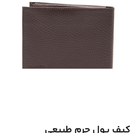
کیف پول چرم طبیعی