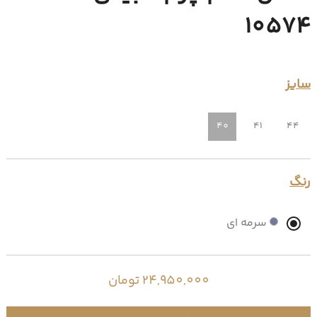
10574
سایز
40
41
44
رنگ
سرمه ای
24,950,000 تومان