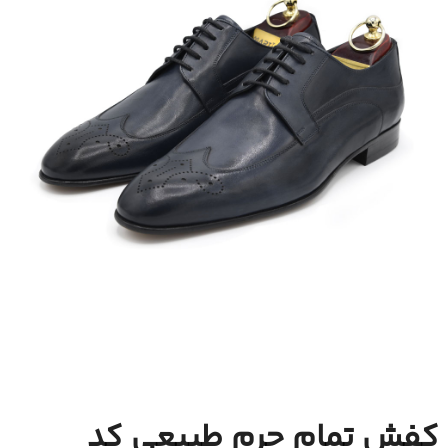
کفش تمام چرم طبیعی کد