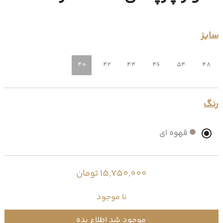
سایز
40
42
44
46
54
48
رنگ
قهوه ای
15,750,000 تومان
نا موجود
موجود شد اطلاع بده