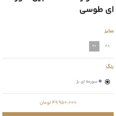
ای طوسی
سایز
46
48
رنگ
سورمه ای بژ
49,950,000 تومان