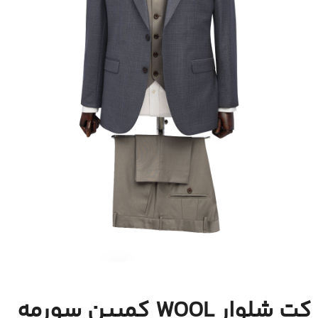
کت شلوار WOOL کمبین سورمه