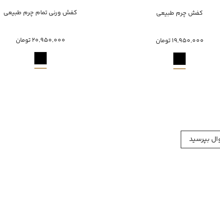
خرید سریع
خرید سریع
کفش ورنی تمام چرم طبیعی
کفش چرم طبیعی
40
41
42
45
40
20,950,000 تومان
19,950,000 تومان
ل بپرسید