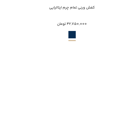
خرید سریع
کفش ورنی تمام چرم ایتالیایی
کفش 
41
42,750,000 تومان
,000