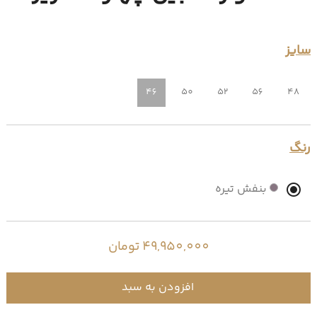
سایز
46
50
52
56
48
رنگ
بنفش تیره
49,950,000 تومان
افزودن به سبد