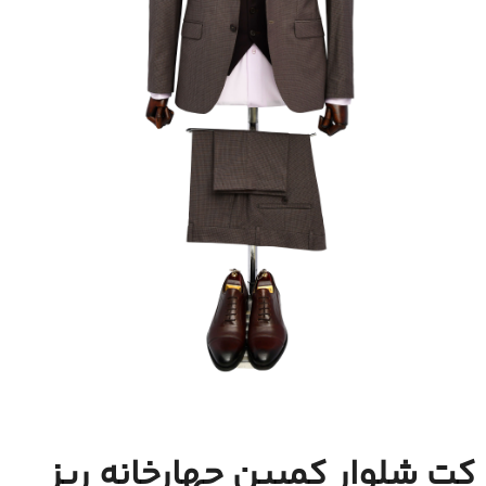
کت شلوار کمبین چهارخانه ریز