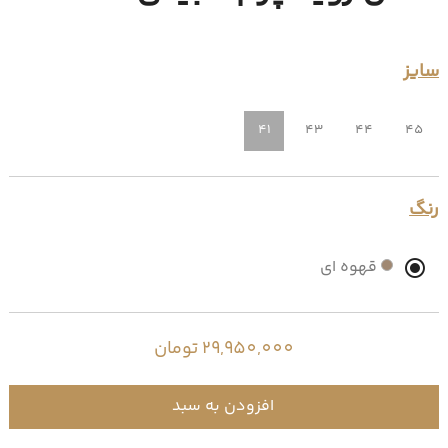
سایز
41
43
44
45
رنگ
قهوه ای
29,950,000 تومان
افزودن به سبد