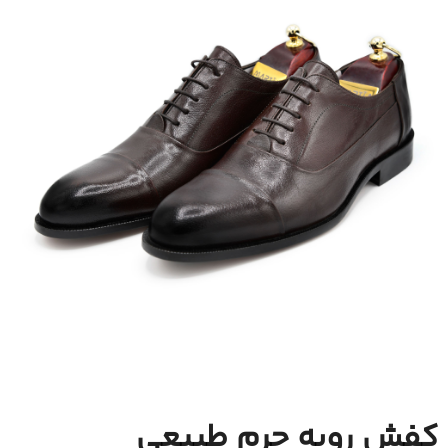
کفش رویه چرم طبیعی