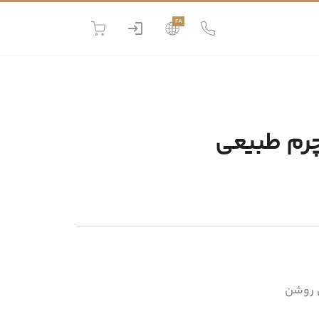
FA
چرم طبیعی
 روشن