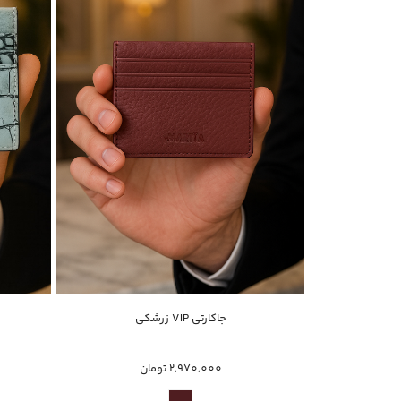
خرید سریع
جاکارتی VIP زرشکی
2,970,000 تومان