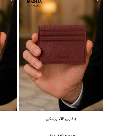
خرید سریع
جاکارتی VIP زرشکی