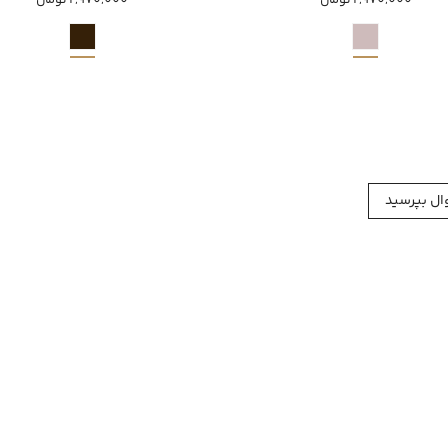
2,970,000 تومان
2,970,000 تومان
ل بپرسید