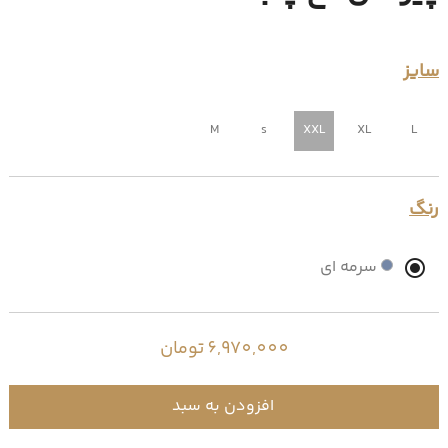
سایز
M
s
XXL
XL
L
رنگ
سرمه ای
6,970,000 تومان
افزودن به سبد