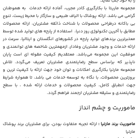
را به خود جلب نماید
.
مجموعه ماریتا با بکارگیری کادر مجرب، آماده ارائه خدمات به ه
موطنان
گرامی می باشد. ارائه پوشاک با الیاف طبیعی و سازگار با محیط زیست، تنوع
بی باکانه درطراحی محصولات با شناخت ذائقه مشتریان، ارائه محصولات
مطابق با آخرین تکنولوژی روز دنیا، استفاده از پارچه های تولید شده توسط
معتبرترین برندهای تولید پارچه در کشورهای انگلستان و ایتالیا، سرعت در
ارائه خدمات و وجود مشتریان وفادار، ازمهمترین شاخصه های توانمندی و
موفقیت این مجموعه می‌باشد. معتقدیم کیفیت مقوله ای است پایان
ناپذیر که براساس سطح رضایتمندی مشتریان تعریف می‌گردد. تلاش
مجموعه مارتیا بکارگیری امکانات و توان خود جهت ارائه با کیفیت ترین و
بروزترین محصولات، با نگاه به توسعه خدمات می باشد، تا همواره شرایط
جهت انطباق کامل، کیفیت محصولات و خدمات ارائه شده ، با سطح
رضایتمندی و سلیقه مشتریان ارجمند فراهم گردد.
ماموریت و چشم انداز
ماموریت برند مارتیا :
ارائه تجربه متفاوت بودن، برای مشتریان برند پوشاک
مارتیا